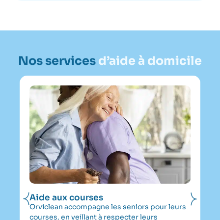
Nos services
d’aide à domicile
Aide aux courses
Ai
la
Orviclean accompagne les seniors pour leurs
Of
courses, en veillant à respecter leurs