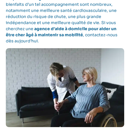
bienfaits d’un tel accompagnement sont nombreux,
notamment une meilleure santé cardiovasculaire, une
réduction du risque de chute, une plus grande
indépendance et une meilleure qualité de vie. Si vous
cherchez une
agence d’aide à domicile pour aider un
être cher âgé à maintenir sa mobilité
, contactez-nous
dès aujourd’hui.