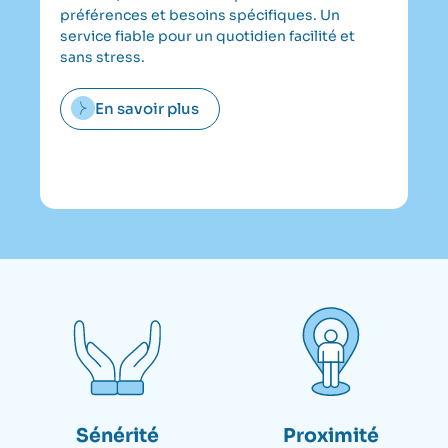
do
préférences et besoins spécifiques. Un
Or
service fiable pour un quotidien facilité et
au
sans stress.
to
po
En savoir plus
co
Sénérité
Proximité