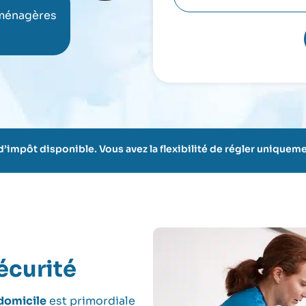
P
h
s
ménagères
r
o
o
é
n
i
n
e
n
o
*
*
m
 d’impôt disponible. Vous avez la flexibilité de régler uniqu
écurité
 domicile
est primordiale