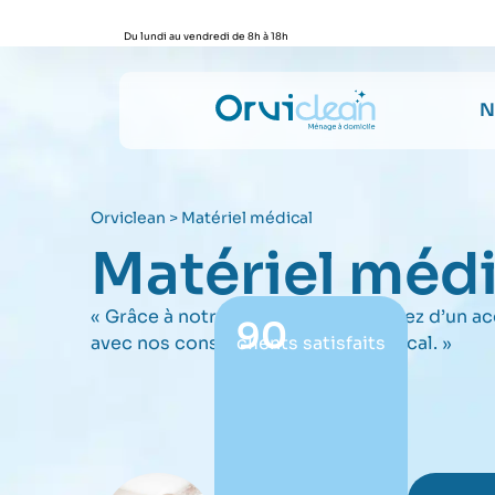
Du lundi au vendredi de 8h à 18h
N
Orviclean
>
Matériel médical
Matériel médi
« Grâce à notre partenaire bénéficiez d’un
90
clients satisfaits
avec nos conseils en matériel médical. »