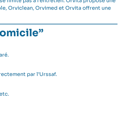
 limite pas à l’entretien. Orvita propose une
e, Orviclean, Orvimed et Orvita offrent une
omicile”
aré.
rectement par l’Urssaf.
etc.