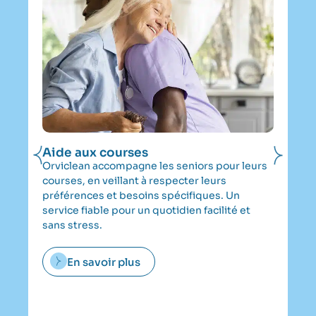
Aide aux courses
Ai
la
Orviclean accompagne les seniors pour leurs
Of
courses, en veillant à respecter leurs
do
préférences et besoins spécifiques. Un
Or
service fiable pour un quotidien facilité et
au
sans stress.
to
po
En savoir plus
co