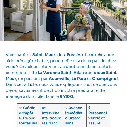
Vous habitez
Saint-Maur-des-Fossés
et cherchez une
aide ménagère fiable, ponctuelle et à deux pas de chez
vous ? Orviclean intervient au quotidien dans toute la
commune — de
La Varenne Saint-Hilaire
au
Vieux Saint-
Maur
, en passant par
Adamville
,
Le Parc
et
Champignol
.
Dans cet article, nous vous expliquons tout ce que vous
devez savoir avant de choisir votre prestataire de
ménage à domicile dans le
94100
.
✅
Crédit
🏡
⚡
Avance
🔒
d’impôt
Intervena
immédiat
Personnel
50 %
sur
nts locaux
e Urssaf
vérifié
et
toutes les
résidant
sans
assuré