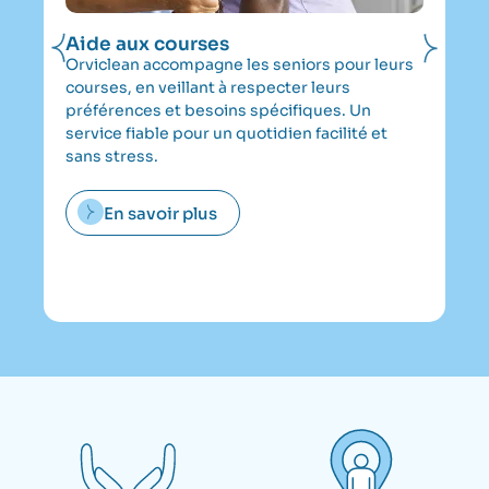
Aide aux courses
Ai
la
Orviclean accompagne les seniors pour leurs
Of
courses, en veillant à respecter leurs
do
préférences et besoins spécifiques. Un
Or
service fiable pour un quotidien facilité et
au
sans stress.
to
po
En savoir plus
co