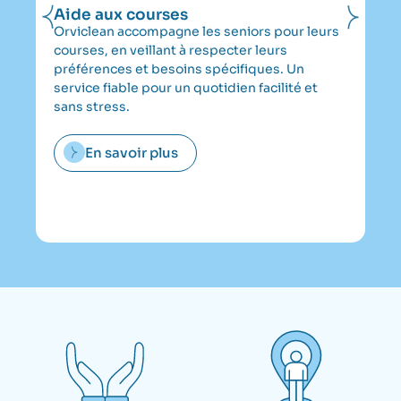
Aide aux courses
Ai
la
Orviclean accompagne les seniors pour leurs
Of
courses, en veillant à respecter leurs
do
préférences et besoins spécifiques. Un
Or
service fiable pour un quotidien facilité et
au
sans stress.
to
po
En savoir plus
co