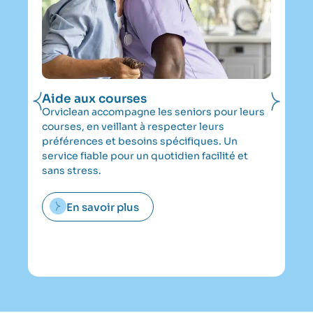
Aide aux courses
Ai
la
Orviclean accompagne les seniors pour leurs
Of
courses, en veillant à respecter leurs
do
préférences et besoins spécifiques. Un
Or
service fiable pour un quotidien facilité et
au
sans stress.
to
po
En savoir plus
co